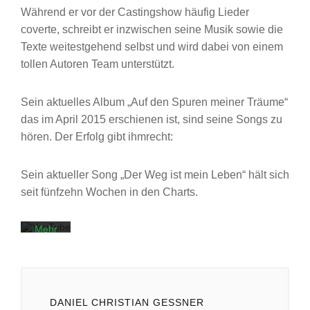
Während er vor der Castingshow häufig Lieder
coverte, schreibt er inzwischen seine Musik sowie die
Texte weitestgehend selbst und wird dabei von einem
tollen Autoren Team unterstützt.
Sein aktuelles Album „Auf den Spuren meiner Träume“
Mit
das im April 2015 erschienen ist, sind seine Songs zu
dem
hören. Der Erfolg gibt ihmrecht:
Laden
des
Videos
akzeptieren
Sein aktueller Song „Der Weg ist mein Leben“ hält sich
Sie die
seit fünfzehn Wochen in den Charts.
Datenschutzerklärung
von
YouTube.
Mehr
erfahren
Video
laden
DANIEL CHRISTIAN GESSNER