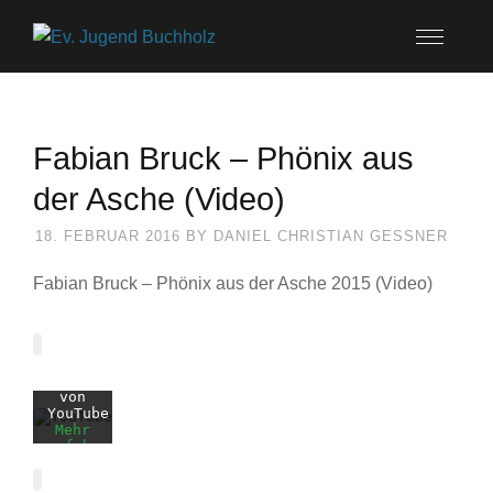
Fabian Bruck – Phönix aus
der Asche (Video)
18. FEBRUAR 2016
BY
DANIEL CHRISTIAN GESSNER
Mit
dem
Laden
Fabian Bruck – Phönix aus der Asche 2015 (Video)
des
Videos
akzeptieren
Sie
die
Datenschutzerklärung
von
YouTube.
Mehr
erfahren
Video