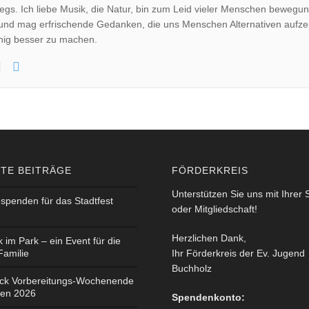
egs. Ich liebe Musik, die Natur, bin zum Leid vieler Menschen bewegung
und mag erfrischende Gedanken, die uns Menschen Alternativen aufzei
nig besser zu machen.
TE BEITRÄGE
FÖRDERKREIS
Unterstützen Sie uns mit Ihrer
spenden für das Stadtfest
oder Mitgliedschaft!
Herzlichen Dank,
k im Park – ein Event für die
Familie
Ihr Förderkreis der Ev. Jugend
Buchholz
ick Vorbereitungs-Wochenende
ten 2026
Spendenkonto: