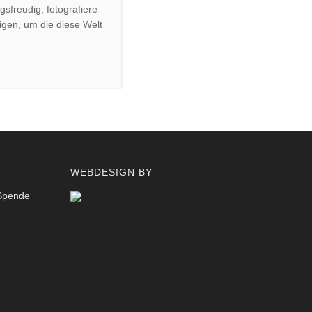
sfreudig, fotografiere
gen, um die diese Welt
WEBDESIGN BY
 Spende