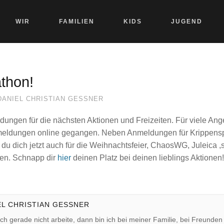
WIR
FAMILIEN
KIDS
JUGEND
thon!
DANIEL CHRISTIAN GESSNER
dungen für die nächsten Aktionen und Freizeiten. Für viele An
nmeldungen online gegangen. Neben Anmeldungen für Krippensp
u dich jetzt auch für die Weihnachtsfeier, ChaosWG, Juleica ,
den. Schnapp dir
hier
deinen Platz bei deinen lieblings Aktionen!
EL CHRISTIAN GESSNER
ch gerade nicht arbeite, dann bin ich bei meiner Familie, bei Freunde