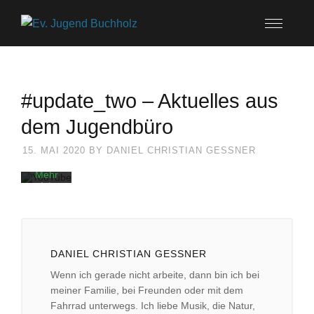
Mit
dem
Laden
#update_two – Aktuelles aus
des
Videos
akzeptieren
dem Jugendbüro
Sie die
Datenschutzerklärung
15. MAI 2020
BY
DANIEL CHRISTIAN GESSNER
von
YouTube.
Mehr
erfahren
Video
laden
DANIEL CHRISTIAN GESSNER
YouTube
immer
Wenn ich gerade nicht arbeite, dann bin ich bei
entsperren
meiner Familie, bei Freunden oder mit dem
Fahrrad unterwegs. Ich liebe Musik, die Natur,