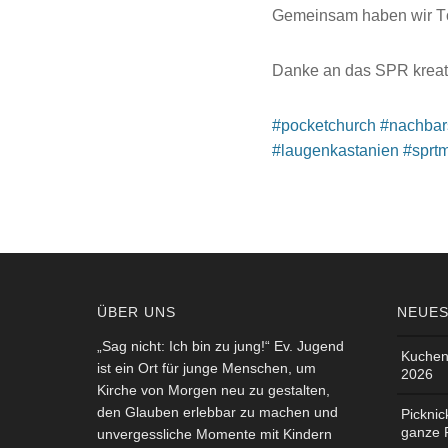
Gemeinsam haben wir Töp
Danke an das SPR kreati
#pocketchurch
#nachbar
#laugenkastanien
#sprt
ÜBER UNS
NEUES
„Sag nicht: Ich bin zu jung!“ Ev. Jugend
Kuchen
ist ein Ort für junge Menschen, um
2026
Kirche von Morgen neu zu gestalten,
den Glauben erlebbar zu machen und
Picknic
ganze 
unvergessliche Momente mit Kindern