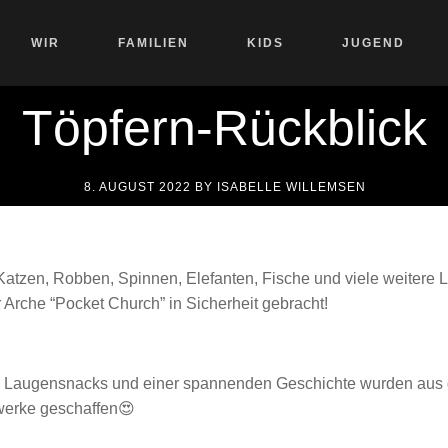
WIR
FAMILIEN
KIDS
JUGEND
Töpfern-Rückblick
8. AUGUST 2022
BY
ISABELLE WILLEMSEN
 Katzen, Robben, Spinnen, Elefanten, Fische und viele weitere 
r Arche “Pocket Church” in Sicherheit gebracht!
n Laugensnacks und einer spannenden Geschichte wurden aus 
twerke geschaffen😍