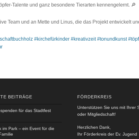
fer-Talente und ganz besondere Tierarten kennengelernt. 🔎
ve Team und an Mette und Linus, die das Projekt entwickelt un
schaftbuchholz
#kirchefürkinder
#kreativzeit
#tonundkunst
#töp
mr
TE BEITRÄGE
FÖRDERKREIS
Unterstützen Sie uns mit Ihrer
spenden für das Stadtfest
oder Mitgliedschaft!
Herzlichen Dank,
k im Park – ein Event für die
Familie
Ihr Förderkreis der Ev. Jugend