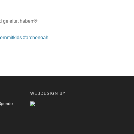
d geleitet haben💛
fernmitkids
#archenoah
WEBDESIGN BY
 Spende