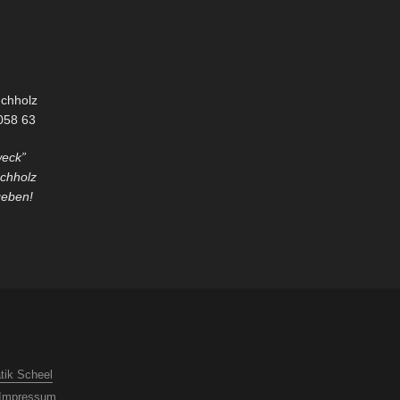
uchholz
058 63
weck”
uchholz
geben!
tik Scheel
Impressum