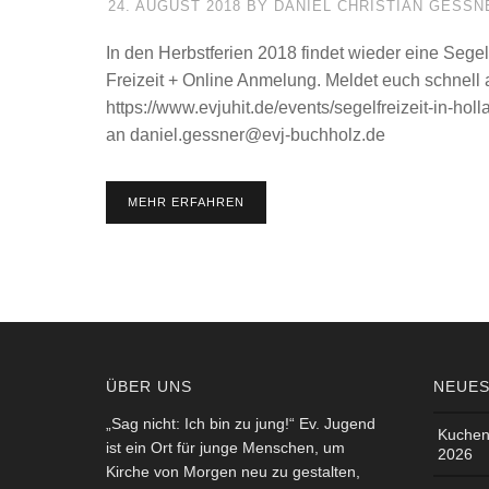
24. AUGUST 2018
BY
DANIEL CHRISTIAN GESSNE
In den Herbstferien 2018 findet wieder eine Segelf
Freizeit + Online Anmelung. Meldet euch schnell a
https://www.evjuhit.de/events/segelfreizeit-in-hol
an daniel.gessner@evj-buchholz.de
MEHR ERFAHREN
ÜBER UNS
NEUES
„Sag nicht: Ich bin zu jung!“ Ev. Jugend
Kuchen
ist ein Ort für junge Menschen, um
2026
Kirche von Morgen neu zu gestalten,