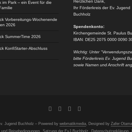
Herzlichen Dank,
k im Park – ein Event für die
Familie
Ihr Förderkreis der Ev. Jugend
Buchholz
ick Vorbereitungs-Wochenende
ten 2026
Spendenkonto:
Kirchengemeinde St. Paulus B
ick SummerTime 2026
IBAN: DE25 2075 0000 0090 3
ck KonfiStarter-Abschluss
Wichtig: Unter “Verwendungsz
bitte Förderkreis Ev. Jugend B
sowie Namen und Anschrift an
Ev. Jugend Buchholz – Powered by
webmatikmedia
, Designed by
Zafer Otama
- und Reisebedingungen
Satzung der EvJ Buchholz
Datenschutzerklärung