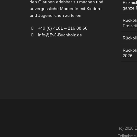
den Glauben erlebbar zu machen und
Picknic
ganze 
unvergessliche Momente mit Kindern
und Jugendlichen zu teilen.
Rückbl
Freizei
+49 (0) 4181 – 216 88 66
Info@EvJ-Buchholz.de
Rückbl
Rückbli
2026
(c) 2026 
Teilnahme