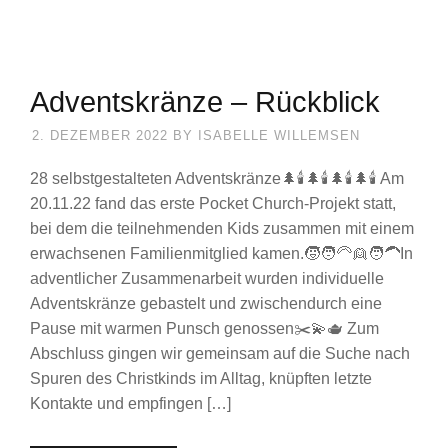
Adventskränze – Rückblick
2. DEZEMBER 2022
BY
ISABELLE WILLEMSEN
28 selbstgestalteten Adventskränze🌲🕯️🌲🕯️🌲🕯️🌲🕯️ Am
20.11.22 fand das erste Pocket Church-Projekt statt,
bei dem die teilnehmenden Kids zusammen mit einem
erwachsenen Familienmitglied kamen.🧒🧑‍🦳👱🧑‍🦱In
adventlicher Zusammenarbeit wurden individuelle
Adventskränze gebastelt und zwischendurch eine
Pause mit warmen Punsch genossen✂️💫🫖 Zum
Abschluss gingen wir gemeinsam auf die Suche nach
Spuren des Christkinds im Alltag, knüpften letzte
Kontakte und empfingen […]