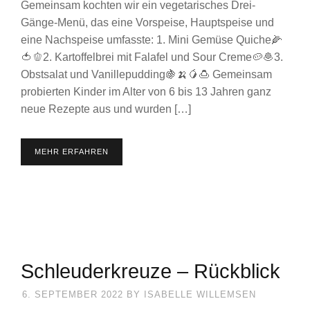
Gemeinsam kochten wir ein vegetarisches Drei-
Gänge-Menü, das eine Vorspeise, Hauptspeise und
eine Nachspeise umfasste: 1. Mini Gemüse Quiche🌽
🍅🫑2. Kartoffelbrei mit Falafel und Sour Creme🥔🧆3.
Obstsalat und Vanillepudding🍇🍌🥭🍮 Gemeinsam
probierten Kinder im Alter von 6 bis 13 Jahren ganz
neue Rezepte aus und wurden […]
MEHR ERFAHREN
Schleuderkreuze – Rückblick
6. SEPTEMBER 2022
BY
ISABELLE WILLEMSEN