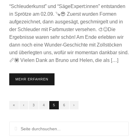
“Schleuderkunst” und “SägeExpert:innen” entstanden
in Sprötze am 02.09. 🪚😎 Zuerst wurden Formen
aufgezeichnet, dann ausgesägt, geschmirgelt und in
der Schleuder mit Farbmuster versehen. 🎨😊Die
Ergebnisse waren sehr schön! Am Ende erlebten wir
dann noch eine Wunder-Geschichte mit Zollstöcken
und überlegten uns, wofür wir momentan dankbar sind.
📏💟 Vielen Dank an Bruno und Helen, die als […]
MEHR ERFAHREN
«
‹
3
4
5
6
›